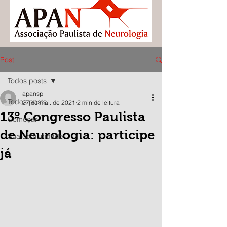
Post
Todos posts
apansp
Todos posts
27 de mai. de 2021
2 min de leitura
13º Congresso Paulista
Começar
de Neurologia: participe
Sua comunidade
já