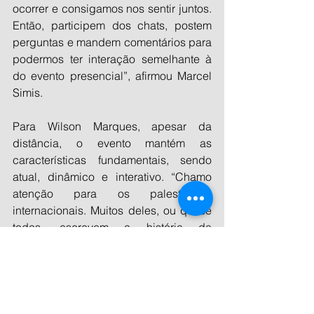
ocorrer e consigamos nos sentir juntos. 
Então, participem dos chats, postem 
perguntas e mandem comentários para 
podermos ter interação semelhante à 
do evento presencial”, afirmou Marcel 
Simis.
Para Wilson Marques, apesar da 
distância, o evento mantém as 
características fundamentais, sendo 
atual, dinâmico e interativo. “Chamo 
atenção para os palestrantes 
internacionais. Muitos deles, ou quase 
todos, escrevem a história da 
Neurologia atual. Para aqueles que 
não puderem participar ao vivo, temos 
a oportunidade este ano da versão On 
Demand.”