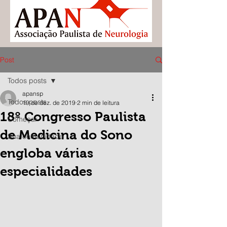
Post
Todos posts
apansp
Todos posts
19 de dez. de 2019
2 min de leitura
18º Congresso Paulista
Começar
de Medicina do Sono
Sua comunidade
engloba várias
especialidades