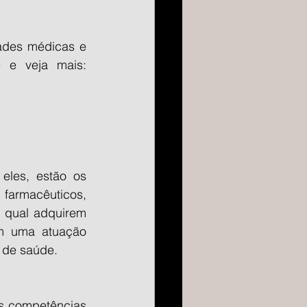
ades médicas e 
federadas. Conta com uma área específica para denúncias. Acesse e veja mais: 
eles, estão os 
farmacêuticos, 
 qual adquirem 
m uma atuação 
 de saúde.
s competências 