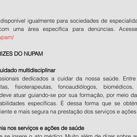
á disponível igualmente para sociedades de especialid
nupam/
RIZES DO NUPAM
idado multidisciplinar
issionais dedicados a cuidar da nossa saúde. Entre 
stas, fisioterapeutas, fonoaudiólogos, biomédicos, 
eve atuar guiando-se por sua formação, por meio da
abilidades específicas. É dessa forma que se obté
ciente e mais segura na prestação dos serviços e ações
nia nos serviços e ações de saúde
e se insere o 
ato médico
. Muito além de dizer sobre a