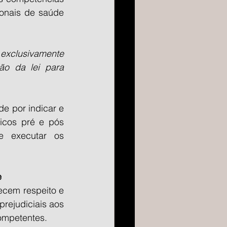
onais de saúde 
exclusivamente 
o da lei para 
 por indicar e 
icos pré e pós 
e executar os 
e
cem respeito e 
ejudiciais aos 
competentes.