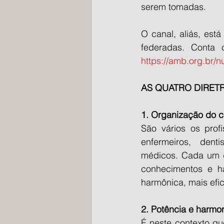
serem tomadas.  
O canal, aliás, est
https://amb.org.br/
AS QUATRO DIRET
1. Organização do cu
São vários os prof
enfermeiros, denti
médicos. Cada um d
conhecimentos e h
harmônica, mais efi
2. Potência e harmo
É neste contexto qu