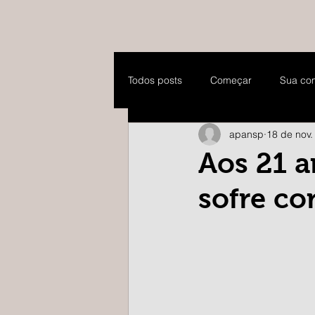
Todos posts
Começar
Sua co
apansp
18 de nov.
Aos 21 a
sofre co