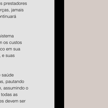
os prestadores 
rças, jamais 
ntinuará 
sistema 
m os custos 
sco em sua 
, e suas 
e saúde 
as, pautando 
m, assumindo o 
 todas as 
ões devem ser 