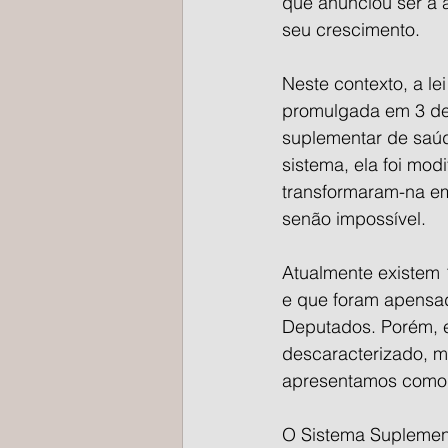
que anunciou ser a a
seu crescimento.
Neste contexto, a le
promulgada em 3 de 
suplementar de saúd
sistema, ela foi mod
transformaram-na em 
senão impossível.
Atualmente existem 
e que foram apensad
Deputados. Porém, e
descaracterizado, me
apresentamos como 
O Sistema Suplement