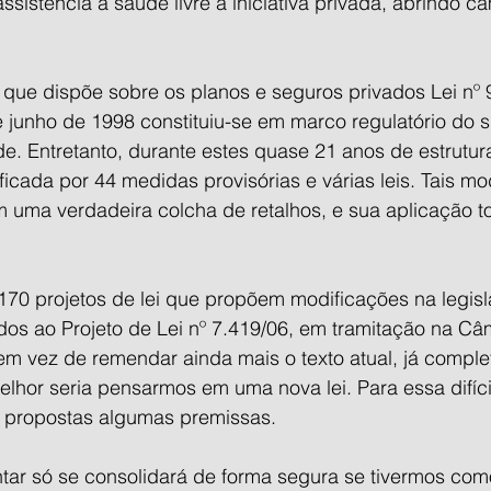
ssistência à saúde livre à iniciativa privada, abrindo c
i que dispõe sobre os planos e seguros privados Lei nº 
junho de 1998 constituiu-se em marco regulatório do s
e. Entretanto, durante estes quase 21 anos de estrutur
ificada por 44 medidas provisórias e várias leis. Tais mo
uma verdadeira colcha de retalhos, e sua aplicação torn
170 projetos de lei que propõem modificações na legisl
os ao Projeto de Lei nº 7.419/06, em tramitação na Câ
m vez de remendar ainda mais o texto atual, já compl
lhor seria pensarmos em uma nova lei. Para essa difícil
propostas algumas premissas.
ar só se consolidará de forma segura se tivermos co