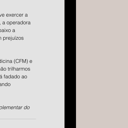
e exercer a 
, a operadora 
baixo a 
 prejuízos 
icina (CFM) e 
ão trilharmos 
á fadado ao 
rando 
plementar do 