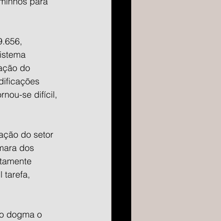
aminhos para 
9.656, 
istema 
ação do 
dificações 
ou-se difícil, 
ação do setor 
mara dos 
etamente 
 tarefa, 
mo dogma o 