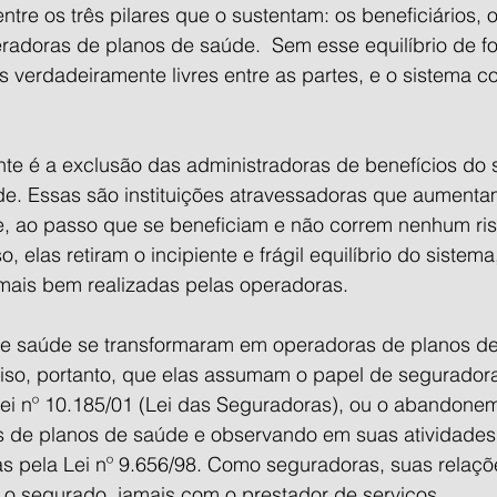
entre os três pilares que o sustentam: os beneficiários, 
radoras de planos de saúde.  Sem esse equilíbrio de fo
verdadeiramente livres entre as partes, e o sistema co
nte é a exclusão das administradoras de benefícios do 
e. Essas são instituições atravessadoras que aumenta
, ao passo que se beneficiam e não correm nenhum ri
o, elas retiram o incipiente e frágil equilíbrio do sistema
ais bem realizadas pelas operadoras.
de saúde se transformaram em operadoras de planos d
eciso, portanto, que elas assumam o papel de segurador
Lei nº 10.185/01 (Lei das Seguradoras), ou o abandone
 de planos de saúde e observando em suas atividades
s pela Lei nº 9.656/98. Como seguradoras, suas relaç
o segurado, jamais com o prestador de serviços.