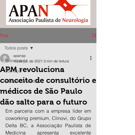
Post
Todos posts
apansp
Todos posts
19 de jul. de 2021
3 min de leitura
APM revoluciona
Começar
conceito de consultório e
Sua comunidade
médicos de São Paulo
dão salto para o futuro
Em parceria com a empresa líder em 
coworking premium, Clinovi, do Grupo 
Delta BC, a Associação Paulista de 
Medicina apresenta excelente 