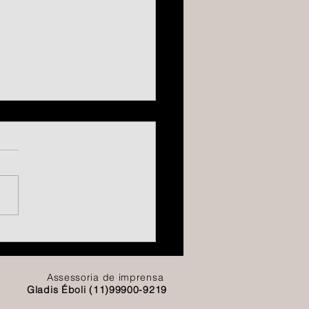
om relâmpago: 20%
no ABN Sudeste
Assessoria de imprensa
Gladis Éboli (11)99900-9219