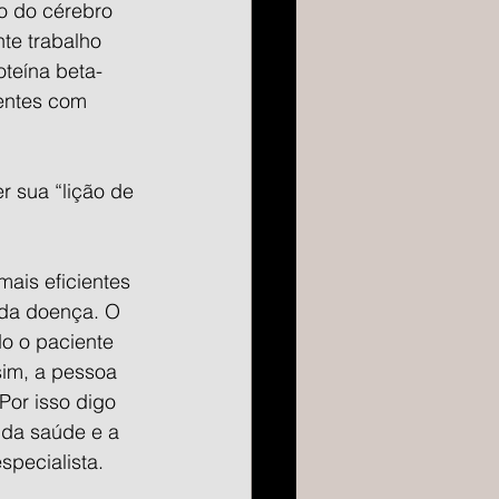
do do cérebro 
te trabalho 
oteína beta-
ientes com 
r sua “lição de 
ais eficientes 
 da doença. O 
o o paciente 
im, a pessoa 
or isso digo 
 da saúde e a 
specialista.