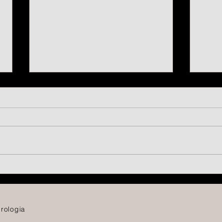
SAVE THE DATE | CPN 2027
Cup
OFF 
rologia