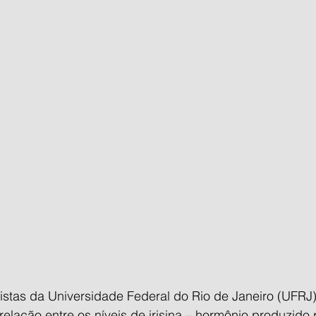
istas da Universidade Federal do Rio de Janeiro (UFRJ)
lação entre os níveis de irisina – hormônio produzido 