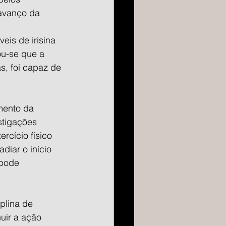
 avanço da 
is de irisina 
u-se que a 
s, foi capaz de 
mento da 
tigações 
rcício físico 
diar o início 
 pode 
plina de 
uir a ação 