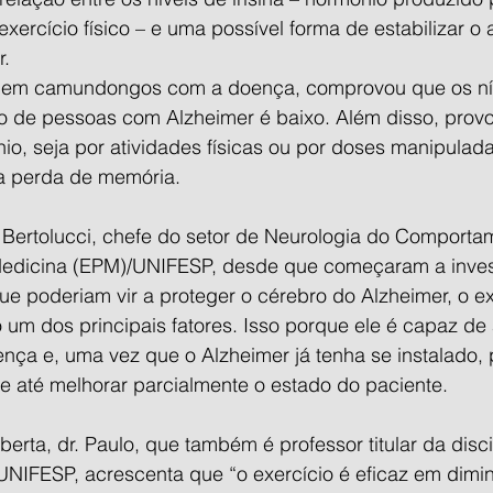
xercício físico – e uma possível forma de estabilizar o
r.
ito em camundongos com a doença, comprovou que os níve
o de pessoas com Alzheimer é baixo. Além disso, provo
o, seja por atividades físicas ou por doses manipulada
 a perda de memória.
 Bertolucci, chefe do setor de Neurologia do Comporta
 Medicina (EPM)/UNIFESP, desde que começaram a inves
e poderiam vir a proteger o cérebro do Alzheimer, o exe
o um dos principais fatores. Isso porque ele é capaz de a
ença e, uma vez que o Alzheimer já tenha se instalado,
 e até melhorar parcialmente o estado do paciente.
erta, dr. Paulo, que também é professor titular da disci
NIFESP, acrescenta que “o exercício é eficaz em dimin