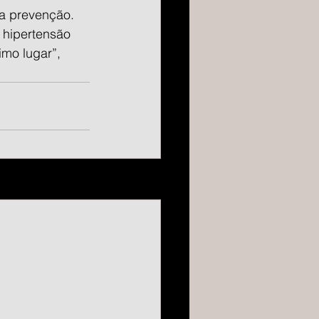
da prevenção. 
a hipertensão 
mo lugar”, 
Ver tudo