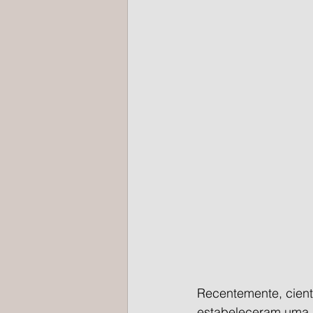
Recentemente, cient
estabeleceram uma re