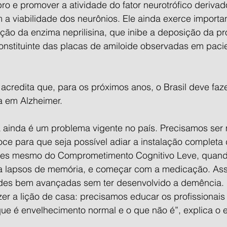
bro e promover a atividade do fator neurotrófico deriva
a viabilidade dos neurônios. Ele ainda exerce importan
ção da enzima neprilisina, que inibe a deposição da pr
constituinte das placas de amiloide observadas em pac
credita que, para os próximos anos, o Brasil deve faze
a em Alzheimer. 
 ainda é um problema vigente no país. Precisamos ser m
oce para que seja possível adiar a instalação completa
ntes mesmo do Comprometimento Cognitivo Leve, quand
a lapsos de memória, e começar com a medicação. Ass
ades bem avançadas sem ter desenvolvido a demência. P
zer a lição de casa: precisamos educar os profissionais
ue é envelhecimento normal e o que não é”, explica o e