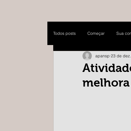
Todos posts
Começar
Sua co
apansp
23 de dez
Atividad
melhora