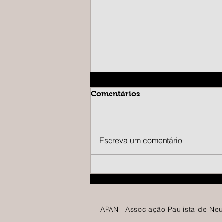
Comentários
Escreva um comentário
POSICIONAMENTO
INSTITUCIONAL SOBRE
VALORIZAÇÃO DA
MEDICINA BASEADA EM
EVIDÊNCIAS
APAN | Associação Paulista de Neu