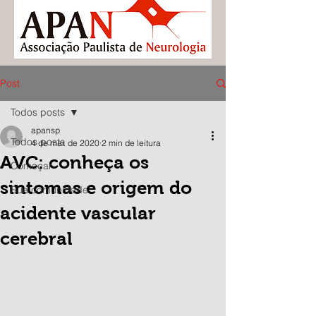
Post
Todos posts
apansp
Todos posts
4 de mar. de 2020
2 min de leitura
AVC: conheça os
Começar
sintomas e origem do
Sua comunidade
acidente vascular
cerebral