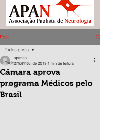
Post
Todos posts
apansp
Todos posts
27 de nov. de 2019
1 min de leitura
Câmara aprova
Começar
programa Médicos pelo
Sua comunidade
Brasil