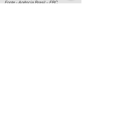
Fonte - Agência Brasil – EBC  
Ver tudo
Posts recentes