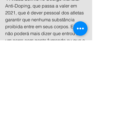
Anti-Doping, que passa a valer em 
2021, que é dever pessoal dos atletas 
garantir que nenhuma substância 
proibida entre em seus corpos. Ele 
não poderá mais dizer que entrou em 
um carro com gente fumando ou que o 
médico passou um medicamento que 
tinha THC.”
Ver tudo
Posts recentes