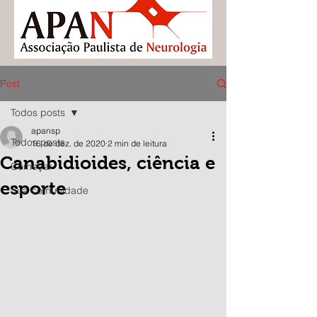
Post
Todos posts
apansp
Todos posts
16 de dez. de 2020
2 min de leitura
Canabidioides, ciência e
Começar
esporte
Sua comunidade