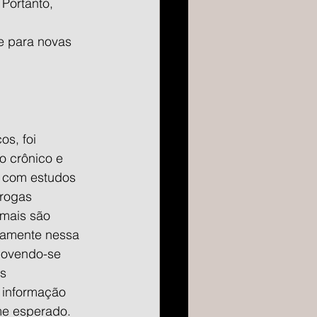
Portanto, 
e para novas 
s, foi 
o crônico e 
, com estudos 
rogas 
mais são 
vamente nessa 
movendo-se 
s 
 informação 
e esperado. 