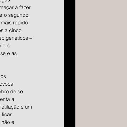
eçar a fazer 
ar o segundo 
mais rápido 
s a cinco 
pigenéticos – 
 e o 
se e as 
os 
rovoca 
ebro de se 
enta a 
metilação é um 
ficar 
 não é 