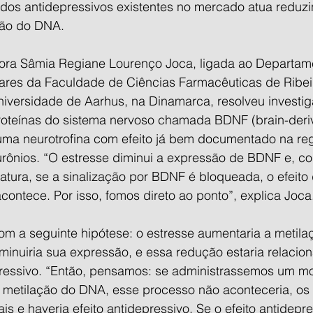
a dos antidepressivos existentes no mercado atua reduz
ção do DNA.
ora Sâmia Regiane Lourenço Joca, ligada ao Departam
ares da Faculdade de Ciências Farmacêuticas de Ribei
iversidade de Aarhus, na Dinamarca, resolveu investig
oteínas do sistema nervoso chamada BDNF (brain-deri
, uma neurotrofina com efeito já bem documentado na re
urônios. “O estresse diminui a expressão de BDNF e, co
atura, se a sinalização por BDNF é bloqueada, o efeito 
contece. Por isso, fomos direto ao ponto”, explica Joca
om a seguinte hipótese: o estresse aumentaria a metila
minuiria sua expressão, e essa redução estaria relacio
essivo. “Então, pensamos: se administrassemos um mo
a metilação do DNA, esse processo não aconteceria, os 
s e haveria efeito antidepressivo. Se o efeito antidepre