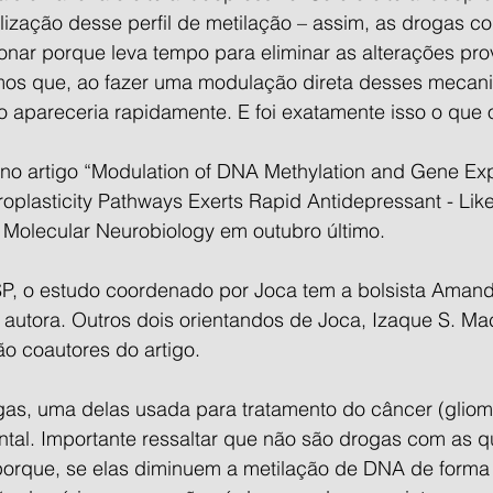
lização desse perfil de metilação – assim, as drogas c
nar porque leva tempo para eliminar as alterações pr
mos que, ao fazer uma modulação direta desses mecan
to apareceria rapidamente. E foi exatamente isso o que
 no artigo “Modulation of DNA Methylation and Gene Exp
oplasticity Pathways Exerts Rapid Antidepressant - Like 
a Molecular Neurobiology em outubro último.
, o estudo coordenado por Joca tem a bolsista Amand
autora. Outros dois orientandos de Joca, Izaque S. Mac
ão coautores do artigo.
as, uma delas usada para tratamento do câncer (glioma
ntal. Importante ressaltar que não são drogas com as q
porque, se elas diminuem a metilação de DNA de forma irr