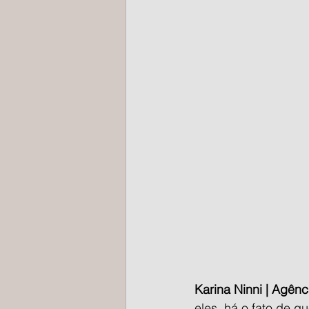
Karina Ninni | Agên
eles, há o fato de 