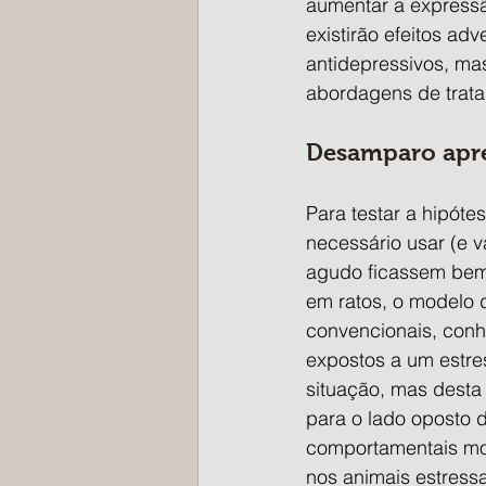
aumentar a expressã
existirão efeitos ad
antidepressivos, ma
abordagens de trata
Desamparo apr
Para testar a hipóte
necessário usar (e v
agudo ficassem bem 
em ratos, o modelo 
convencionais, con
expostos a um estre
situação, mas desta
para o lado oposto 
comportamentais mo
nos animais estres