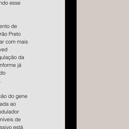
indo esse 
ento de 
rão Preto 
ar com mais 
ved 
gulação da 
nforme já 
do 
.
ção do gene 
nada ao 
dulador 
níveis de 
ssivo está 