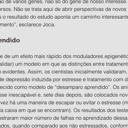
o de vários genes, não só do gene de nosso interesse. 
versos. Não se trata aqui de abrir perspectivas de novos 
s o resultado do estudo aponta um caminho interessant
mento”, esclarece Joca.
endido
se de um efeito mais rápido dos moduladores epigenético
alidar) um modelo em que as distinções entre tratament
evidentes. Assim, os cientistas inicialmente validaram
de depressão induzida por estresse e tratamento com d
hecido como modelo de “desamparo aprendido”. Os ani
sse inescapável e, sete dias depois, são colocados no
 vez há uma maneira de escapar ou evitar o estresse (
da caixa em que se encontram). Os resultados dos teste
straram maior número de falhas no aprendizado dessa
sados, quando comparado aos não estressados, conform