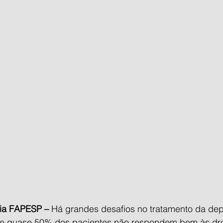
cia FAPESP –
 Há grandes desafios no tratamento da dep
que quase 50% dos pacientes não respondem bem às dr