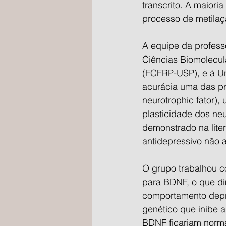
transcrito. A maiori
processo de metila
A equipe da profess
Ciências Biomolecul
(FCFRP-USP), e à Un
acurácia uma das pr
neurotrophic fator)
plasticidade dos ne
demonstrado na liter
antidepressivo não a
O grupo trabalhou c
para BDNF, o que di
comportamento depr
genético que inibe 
BDNF ficariam normai