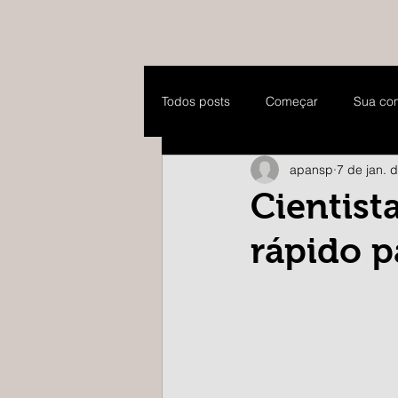
Todos posts
Começar
Sua co
apansp
7 de jan. 
Cientis
rápido p