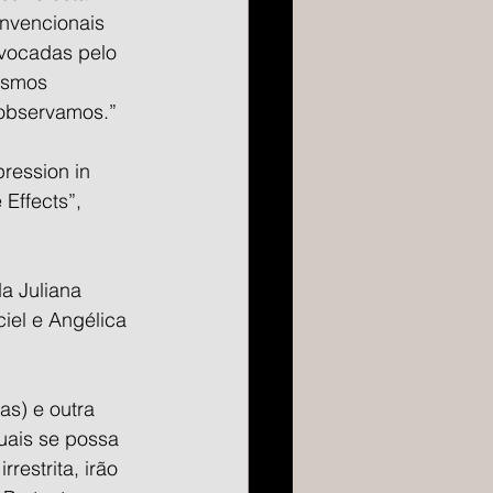
onvencionais 
ovocadas pelo 
ismos 
 observamos.”
ression in 
Effects”, 
a Juliana 
iel e Angélica 
s) e outra 
uais se possa 
estrita, irão 