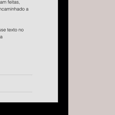
am feitas, 
encaminhado a 
se texto no 
a 
Ver tudo