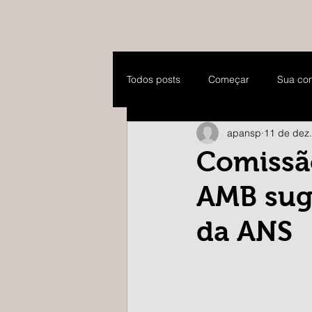
Todos posts
Começar
Sua co
apansp
11 de dez
Comissão
AMB sug
da ANS