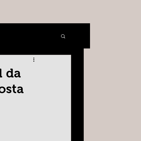
l da
osta