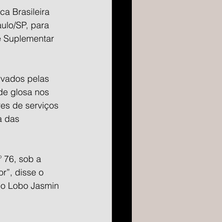
a Brasileira 
ulo/SP, para 
e Suplementar 
rvados pelas 
de glosa nos 
es de serviços 
a das 
 76, sob a 
r”, disse o 
do Lobo Jasmin 