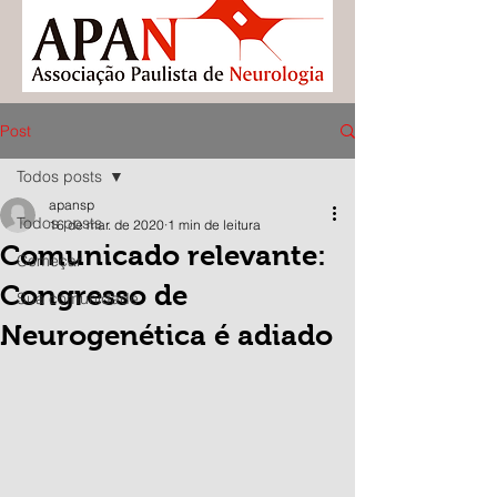
Post
Todos posts
apansp
Todos posts
16 de mar. de 2020
1 min de leitura
Comunicado relevante:
Começar
Congresso de
Sua comunidade
Neurogenética é adiado