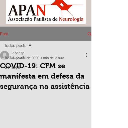
Post
Todos posts
apansp
Todos posts
3 de abr. de 2020
1 min de leitura
COVID-19: CFM se
Começar
manifesta em defesa da
Sua comunidade
segurança na assistência