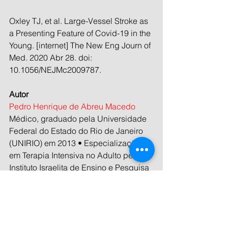
Oxley TJ, et al. Large-Vessel Stroke as 
a Presenting Feature of Covid-19 in the 
Young. [internet] The New Eng Journ of 
Med. 2020 Abr 28. doi: 
10.1056/NEJMc2009787.
Autor
Pedro Henrique de Abreu Macedo
Médico, graduado pela Universidade 
Federal do Estado do Rio de Janeiro 
(UNIRIO) em 2013 • Especialização 
em Terapia Intensiva no Adulto pelo 
Instituto Israelita de Ensino e Pesquisa 
Albert Einstein 2015-2016 • 
Neurologista – formado pela
Universidade Federal Fluminense 
(UFF)/Hospital Universitário Antônio 