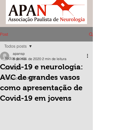
Post
Todos posts
apansp
Todos posts
8 de mai. de 2020
2 min de leitura
Covid-19 e neurologia:
Começar
AVC de grandes vasos
Sua comunidade
como apresentação de
Covid-19 em jovens