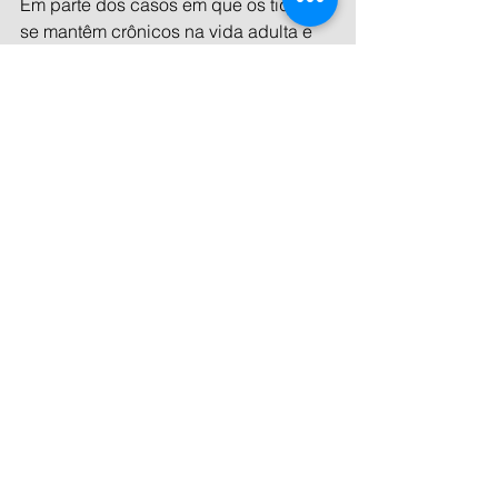
Em parte dos casos em que os tiques 
se mantêm crônicos na vida adulta e 
não respondem ao tratamento, o 
médico explica que há possibilidade 
de cirurgia “com técnicas de 
neuromodulação, implante de 
eletrodos, para ajudar a controlar os 
sintomas”.
“É importante os paciente e familiares 
entenderem bem os sintomas, e essa 
comunicação existir com os 
educadores e com a escola. Eles 
serem orientados sobre o que é essa 
doença e quais os sintomas para 
ajudarem a lidar com essa criança e 
adolescente”, diz Marcel, explicando 
que é possível viver de modo tranquilo 
com a síndrome, como é o caso do 