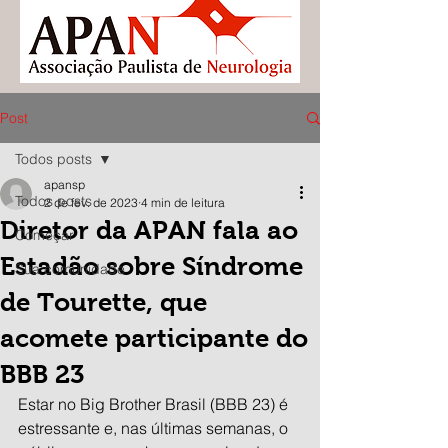
Post
Todos posts
apansp
Todos posts
2 de fev. de 2023
4 min de leitura
Diretor da APAN fala ao
Começar
Estadão sobre Síndrome
Sua comunidade
de Tourette, que
acomete participante do
BBB 23
Estar no Big Brother Brasil (BBB 23) é 
estressante e, nas últimas semanas, o 