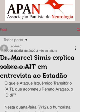
Post
Todos posts
apansp
Todos posts
8 de dez. de 2022
3 min de leitura
Dr. Marcel Simis explica
Começar
sobre o AIT em
Sua comunidade
entrevista ao Estadão
O que é Ataque Isquêmico Transitório 
(AIT), que acometeu Renato Aragão, o 
‘Didi’? 
Nesta quarta-feira (7/12), o humorista 