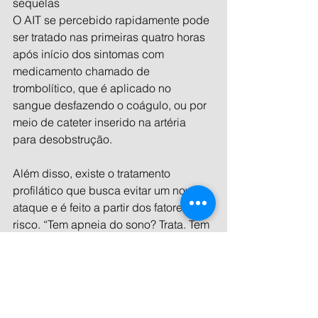
sequelas
O AIT se percebido rapidamente pode 
ser tratado nas primeiras quatro horas 
após início dos sintomas com 
medicamento chamado de 
trombolítico, que é aplicado no 
sangue desfazendo o coágulo, ou por 
meio de cateter inserido na artéria 
para desobstrução.
Além disso, existe o tratamento 
profilático que busca evitar um novo 
ataque e é feito a partir dos fatores de 
risco. “Tem apneia do sono? Trata. Tem 
hipertensão alta? Trata. Tem colesterol 
alto? É sedentário? Faz atividade 
física, atividade aeróbica, tudo isso 
para evitar ter um novo AIT”, explica 
Simis, que também ressalta a 