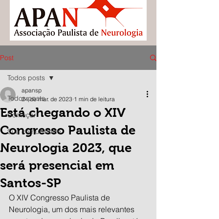
Post
Todos posts
apansp
Todos posts
24 de mar. de 2023
1 min de leitura
Está chegando o XIV
Começar
Congresso Paulista de
Sua comunidade
Neurologia 2023, que
será presencial em
Santos-SP
O XIV Congresso Paulista de 
Neurologia, um dos mais relevantes 