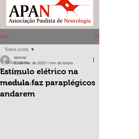
Post
Todos posts
apansp
Todos posts
23 de mar. de 2022
1 min de leitura
Estímulo elétrico na
Começar
medula faz paraplégicos
Sua comunidade
andarem