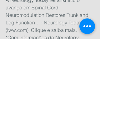
avanço em Spinal Cord 
Neuromodulation Restores Trunk and 
Leg Function… : Neurology Today 
(lww.com). Clique e saiba mais.
*Com informações da Neurology 
Today e R7
Ver tudo
Posts recentes