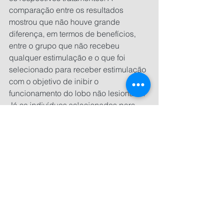
comparação entre os resultados 
mostrou que não houve grande 
diferença, em termos de benefícios, 
entre o grupo que não recebeu 
qualquer estimulação e o que foi 
selecionado para receber estimulação 
com o objetivo de inibir o 
funcionamento do lobo não lesionado. 
Já os indivíduos selecionados para 
receberem a estimulação diretamente 
sobre a área lesionada, em 
combinação com o tratamento 
convencional apresentaram um 
resultadocerca de 30% superior, na 
comparação com o grupo que não 
recebeu a estimulação.
“Nós vimos que com a 
neuromodulação, o ganho da 