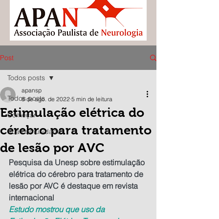
Post
Todos posts
apansp
Todos posts
8 de ago. de 2022
5 min de leitura
Estimulação elétrica do
Começar
cérebro para tratamento
Sua comunidade
de lesão por AVC
Pesquisa da Unesp sobre estimulação 
elétrica do cérebro para tratamento de 
lesão por AVC é destaque em revista 
internacional
Estudo mostrou que uso da 