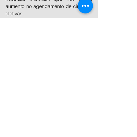
aumento no agendamento de cirurgias 
eletivas.
Variante Delta
Na pergunta sobre se o hospital está 
testando para a variante Delta, 91% 
responderam que não estão realizando 
este teste e 9% que sim.
*O SindHosp é o maior e mais antigo 
(1938) sindicato patronal de saúde da 
América Latina, representando 55 mil 
serviços de saúde privados e 
realizando negociações com 50 
sindicatos de trabalhadores.
Fonte - 
SindHosp