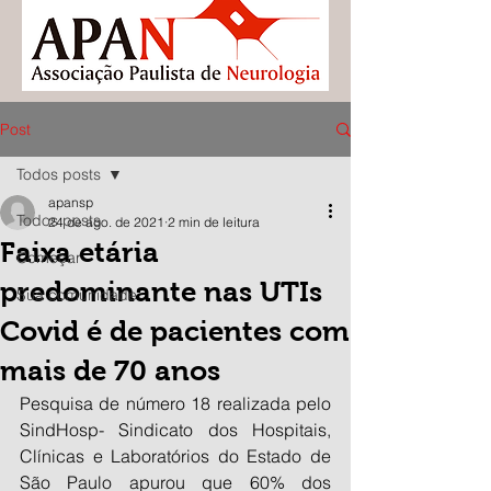
Post
Todos posts
apansp
Todos posts
24 de ago. de 2021
2 min de leitura
Faixa etária
Começar
predominante nas UTIs
Sua comunidade
Covid é de pacientes com
mais de 70 anos
Pesquisa de número 18 realizada pelo 
SindHosp- Sindicato dos Hospitais, 
Clínicas e Laboratórios do Estado de 
São Paulo apurou que 60% dos 