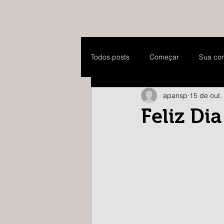
Todos posts
Começar
Sua co
apansp
15 de out.
Feliz Di