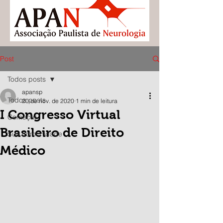
Post
Todos posts
apansp
Todos posts
20 de nov. de 2020
1 min de leitura
I Congresso Virtual
Começar
Brasileiro de Direito
Sua comunidade
Médico