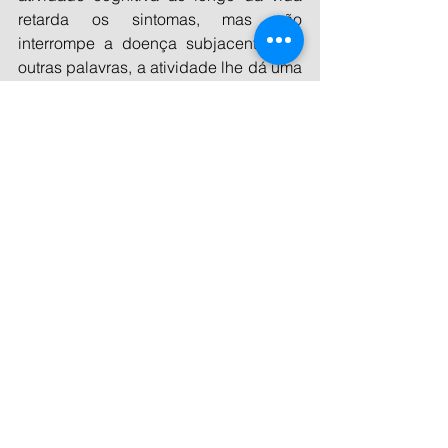
retarda os sintomas, mas não 
interrompe a doença subjacente. Em 
outras palavras, a atividade lhe dá uma 
‘reserva’ que o torna mais ‘resistente’ à 
presença do Alzheimer no cérebro, 
permitindo que você funcione melhor 
por mais tempo”. Rowe é professor de 
Neurologia Cognitiva da Universidade 
de Cambridge (Reino Unido) e não 
esteve envolvido no estudo.
“Os pesquisadores mostraram que, 
embora a cognitiva não mude a 
presença ou a gravidade das 
alterações cerebrais do Alzheimer, seu 
cérebro consegue lidar melhor com a 
patologia. A consequência é que o seu 
declínio funcional (ou seja, perda 