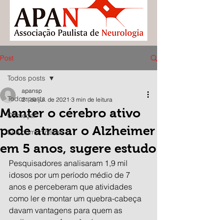
Post
Todos posts
apansp
Todos posts
21 de jul. de 2021
3 min de leitura
Manter o cérebro ativo
Começar
pode atrasar o Alzheimer
Sua comunidade
em 5 anos, sugere estudo
Pesquisadores analisaram 1,9 mil 
idosos por um período médio de 7 
anos e perceberam que atividades 
como ler e montar um quebra-cabeça 
davam vantagens para quem as 