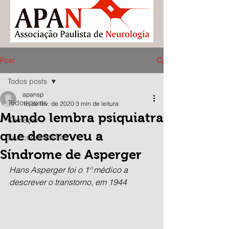
Post
Todos posts
apansp
Todos posts
18 de fev. de 2020
3 min de leitura
Mundo lembra psiquiatra
Começar
que descreveu a
Sua comunidade
Síndrome de Asperger
Hans Asperger foi o 1º médico a 
descrever o transtorno, em 1944