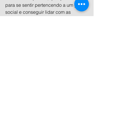
para se sentir pertencendo a um grupo 
social e conseguir lidar com as 
demandas de cada contexto social é 
tamanho que pode trazer grandes 
sofrimentos psíquicos”.
Recomendação
Para os pais que perceberem algo 
diferente no filho ou filha, seja alguma 
reação esquisita ou mesmo falta de 
reação diante de um estímulo, 
Deborah recomendou que ajam 
imediatamente, no sentido de buscar 
apoio de um especialista para um 
diagnóstico correto. “Quaisquer que 
sejam os prejuízos observados na 
comunicação e interação social ou no 