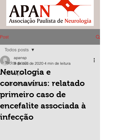
Post
Todos posts
apansp
Todos posts
9 de out. de 2020
4 min de leitura
Neurologia e
Começar
coronavírus: relatado
Sua comunidade
primeiro caso de
encefalite associada à
infecção