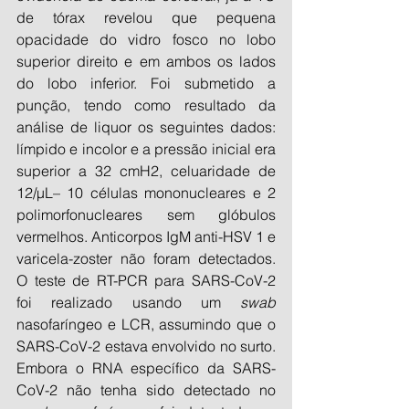
de tórax revelou que pequena 
opacidade do vidro fosco no lobo 
superior direito e em ambos os lados 
do lobo inferior. Foi submetido a 
punção, tendo como resultado da 
análise de liquor os seguintes dados: 
límpido e incolor e a pressão inicial era 
superior a 32 cmH2, celuaridade de 
12/μL– 10 células mononucleares e 2 
polimorfonucleares sem glóbulos 
vermelhos. Anticorpos IgM anti-HSV 1 e 
varicela-zoster não foram detectados. 
O teste de RT-PCR para SARS-CoV-2 
foi realizado usando um 
swab
nasofaríngeo e LCR, assumindo que o 
SARS-CoV-2 estava envolvido no surto. 
Embora o RNA específico da SARS-
CoV-2 não tenha sido detectado no 