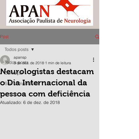
Post
Todos posts
apansp
Todos posts
3 de dez. de 2018
1 min de leitura
Neurologistas destacam
Começar
o Dia Internacional da
Sua comunidade
pessoa com deficiência
Atualizado:
6 de dez. de 2018