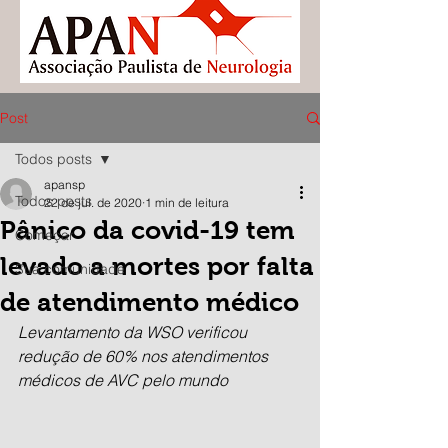
Post
Todos posts
apansp
Todos posts
22 de jul. de 2020
1 min de leitura
Pânico da covid-19 tem
Começar
levado a mortes por falta
Sua comunidade
de atendimento médico
Levantamento da WSO verificou 
redução de 60% nos atendimentos 
médicos de AVC pelo mundo