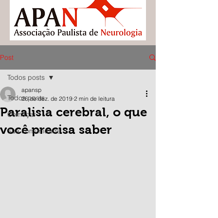
Post
Todos posts
apansp
Todos posts
26 de dez. de 2019
2 min de leitura
Paralisia cerebral, o que
Começar
você precisa saber
Sua comunidade