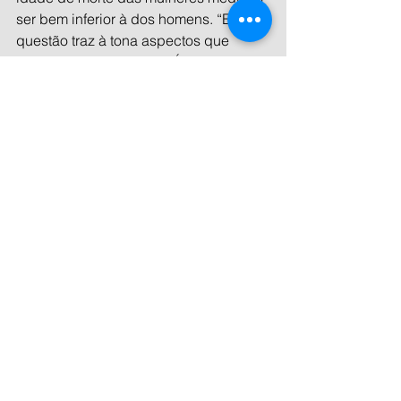
ser bem inferior à dos homens. “Essa 
questão traz à tona aspectos que 
precisam ser avaliados. É preciso 
refletirmos sobre o estilo de vida das 
mulheres e considerar que há uma 
diferença na distribuição etária dos 
médicos de acordo com o gênero, 
uma vez que a entrada das mulheres 
no mercado de trabalho, em especial 
no campo médico, ocorreu mais 
tardiamente”.
Comparativo com mortes por 
Covid-19
Entre os anos de 2000 e 2017, 
segundo o levantamento da Anadem, 