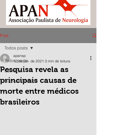
Post
Todos posts
apansp
Todos posts
12 de jan. de 2021
3 min de leitura
Pesquisa revela as
Começar
principais causas de
Sua comunidade
morte entre médicos
brasileiros