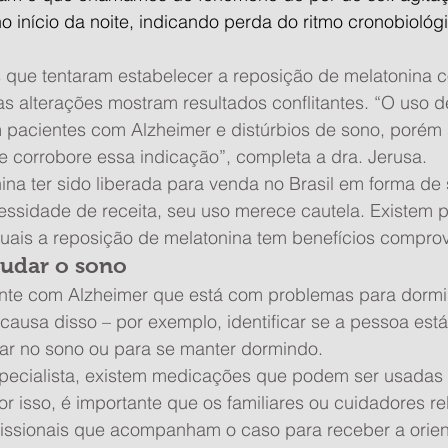
início da noite, indicando perda do ritmo cronobiológic
 que tentaram estabelecer a reposição de melatonina c
s alterações mostram resultados conflitantes. “O uso d
 pacientes com Alzheimer e distúrbios de sono, porém
ue corrobore essa indicação”, completa a dra. Jerusa.
ina ter sido liberada para venda no Brasil em forma de
essidade de receita, seu uso merece cautela. Existem 
uais a reposição de melatonina tem benefícios compro
judar o sono
ente com Alzheimer que está com problemas para dormir,
causa disso – por exemplo, identificar se a pessoa est
r no sono ou para se manter dormindo.
pecialista, existem medicações que podem ser usadas 
Por isso, é importante que os familiares ou cuidadores re
fissionais que acompanham o caso para receber a orie