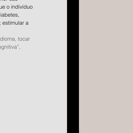
e o indivíduo 
iabetes, 
 estimular a 
dioma, tocar 
nitiva”, 