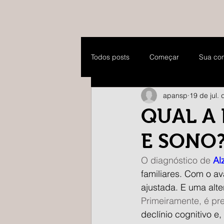
Todos posts
Começar
Sua co
apansp
19 de jul.
QUAL A
E SONO
O diagnóstico de 
Al
familiares. Com o a
ajustada. E uma alt
Primeiramente, é pr
declínio cognitivo e