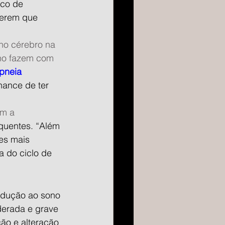
co de 
gerem que 
no cérebro na 
ono fazem com 
pneia 
ance de ter 
m a 
quentes. “Além 
es mais 
 do ciclo de 
ndução ao sono 
derada e grave 
o e alteração 