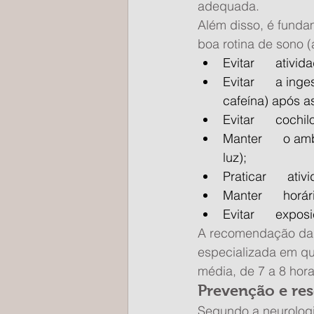
adequada.
Além disso, é fund
boa rotina de sono 
Evitar      ativ
Evitar      a in
cafeína) após a
Evitar      cochi
Manter      o amb
luz);
Praticar      ati
Manter      horá
Evitar      expo
A recomendação da N
especializada em qu
média, de 7 a 8 hora
Prevenção e res
Segundo a neurologi