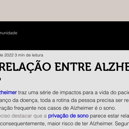
munidade
 de 2022
3 min de leitura
 RELAÇÃO ENTRE ALZH
?
zheimer
 traz uma série de impactos para a vida do paci
vanço da doença, toda a rotina da pessoa precisa ser r
eração frequente nos casos de Alzheimer é o sono.
eciso destacar que a 
privação de sono
 parece estar rel
, consequentemente, maior risco de ter Alzheimer. Segun