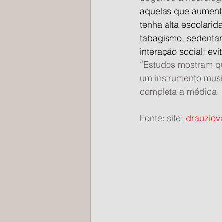
aquelas que aumenta
tenha alta escolarid
tabagismo, sedentari
interação social; evi
“Estudos mostram qu
um instrumento music
completa a médica.
Fonte: site: 
drauziov