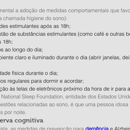
amental a adoção de medidas comportamentais que fa
(a chamada higiene do sono):
idades estimulantes após as 18h;
gestão de substâncias estimulantes (como café e outras b
s 18h;
los ao longo do dia;
iente claro e iluminado durante o dia (abrir janelas, deixa
vidade física durante o dia;
rios regulares para dormir e acordar;
sição às telas de eletrônicos próximo da hora de ir para
ational Sleep Foundation, entidade dos Estados Unid
estões relacionadas ao sono, é que uma pessoa idosa
s por noite.
erva cognitiva
sta, as medidas de prevenção para 
demência
 e Alzhei