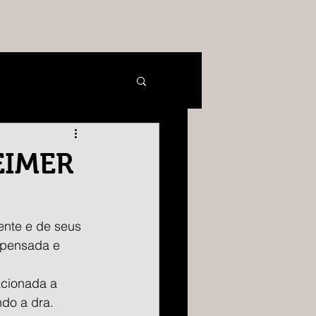
EIMER
ente e de seus 
epensada e 
acionada a 
do a dra. 