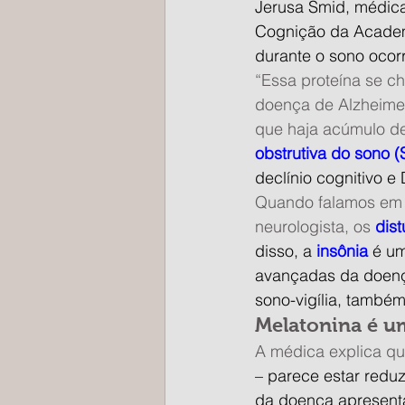
Jerusa Smid, médica
Cognição da Academi
durante o sono ocor
“Essa proteína se c
doença de Alzheimer
que haja acúmulo de
obstrutiva do sono (
declínio cognitivo e
Quando falamos em 
neurologista, os 
dis
disso, a 
insônia
 é u
avançadas da doenç
sono-vigília, também
Melatonina é u
A médica explica qu
– parece estar redu
da doença apresent