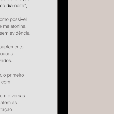
o dia-noite”, 
omo possível 
e melatonina 
 sem evidência 
 suplemento 
poucas 
vados.
 o primeiro 
á com 
em diversas 
latem as 
ntação 