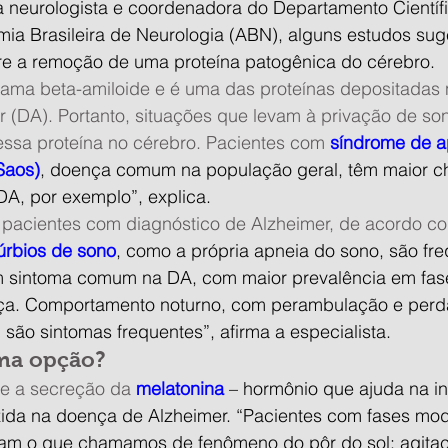
 neurologista e coordenadora do Departamento Científi
a Brasileira de Neurologia (ABN), alguns estudos su
re a remoção de uma proteína patogênica do cérebro.
hama beta-amiloide e é uma das proteínas depositadas 
 (DA). Portanto, situações que levam à privação de s
ssa proteína no cérebro. Pacientes com 
síndrome de a
Saos)
, doença comum na população geral, têm maior ch
 DA, por exemplo”, explica.
pacientes com diagnóstico de Alzheimer, de acordo co
túrbios de sono
, como a própria apneia do sono, são fre
m sintoma comum na DA, com maior prevalência em fas
a. Comportamento noturno, com perambulação e perda
 são sintomas frequentes”, afirma a especialista.
ma opção?
e a secreção da 
melatonina
 – hormônio que ajuda na i
zida na doença de Alzheimer. “Pacientes com fases mo
am o que chamamos de fenômeno do pôr do sol: agitaçã