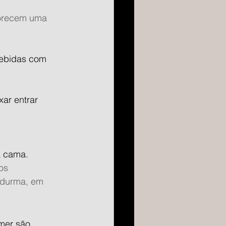
vorecem uma 
ebidas com      
r entrar      
 a cama.
os 
 durma, em 
mer são 