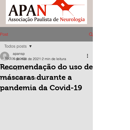
Post
Todos posts
apansp
Todos posts
1 de mar. de 2021
2 min de leitura
Recomendação do uso de
Começar
máscaras durante a
Sua comunidade
pandemia da Covid-19