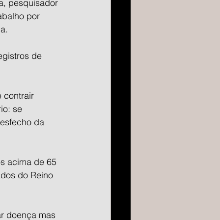
da, pesquisador 
abalho por 
a.
gistros de 
contrair 
io: se 
esfecho da 
os acima de 65 
ados do Reino 
ar doença mas 