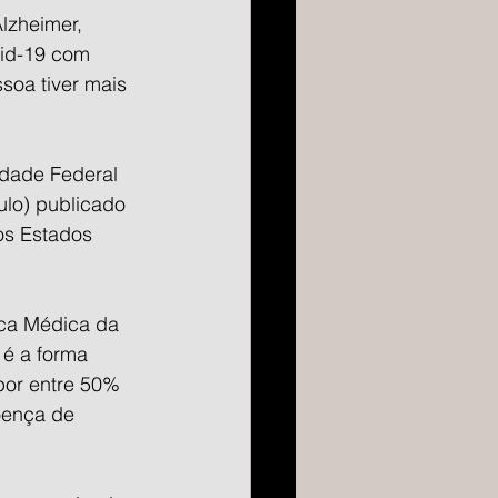
lzheimer, 
id-19 com 
soa tiver mais 
idade Federal 
ulo) publicado 
os Estados 
ica Médica da 
é a forma 
or entre 50% 
oença de 