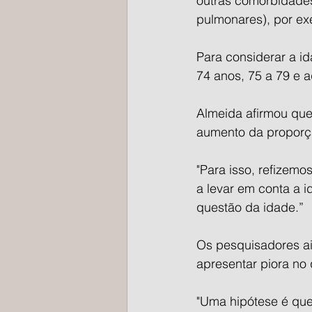
outras comorbidades
pulmonares), por ex
Para considerar a id
74 anos, 75 a 79 e 
Almeida afirmou que
aumento da proporç
"Para isso, refizemo
a levar em conta a 
questão da idade.”
Os pesquisadores a
apresentar piora no
"Uma hipótese é que