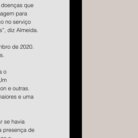
s doenças que 
tagem para 
o no serviço 
”, diz Almeida.
mbro de 2020. 
s.
a o 
 Um 
on e outras. 
maiores e uma 
r se havia 
 a presença de 