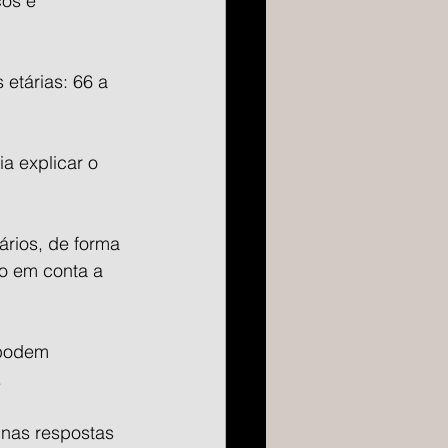
os e 
etárias: 66 a 
a explicar o 
ários, de forma 
o em conta a 
podem 
.
nas respostas 