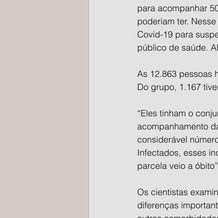
para acompanhar 500
poderiam ter. Nesse
Covid-19 para suspe
público de saúde. A
As 12.863 pessoas h
Do grupo, 1.167 tive
“Eles tinham o conju
acompanhamento da 
considerável número
Infectados, esses i
parcela veio a óbito
Os cientistas exami
diferenças importan