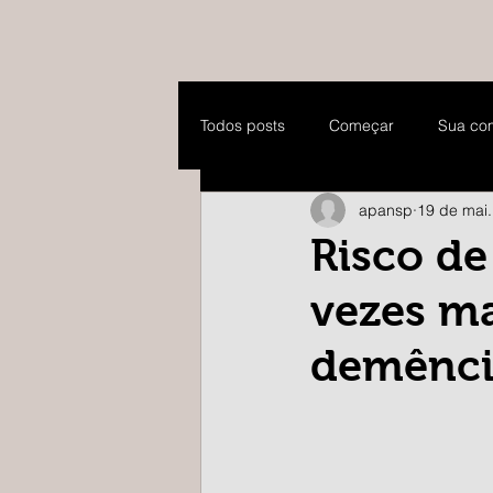
Todos posts
Começar
Sua co
apansp
19 de mai
Risco de
vezes m
demência