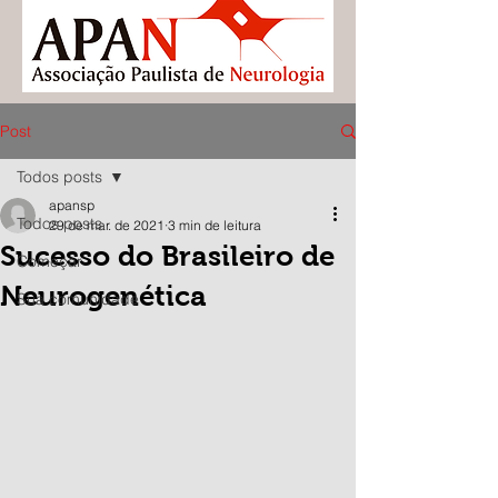
Post
Todos posts
apansp
Todos posts
29 de mar. de 2021
3 min de leitura
Sucesso do Brasileiro de
Começar
Neurogenética
Sua comunidade