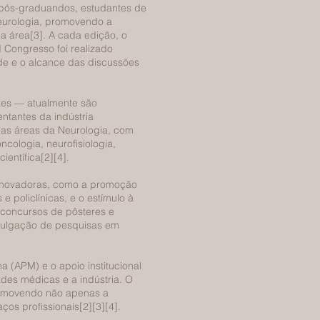
, pós-graduandos, estudantes de
Neurologia, promovendo a
a área[3]. A cada edição, o
Congresso foi realizado
de e o alcance das discussões
tes — atualmente são
ntantes da indústria
as áreas da Neurologia, com
ncologia, neurofisiologia,
ientífica[2][4].
as inovadoras, como a promoção
 policlínicas, e o estímulo à
 concursos de pôsteres e
ivulgação de pesquisas em
 (APM) e o apoio institucional
ades médicas e a indústria. O
romovendo não apenas a
ços profissionais[2][3][4].