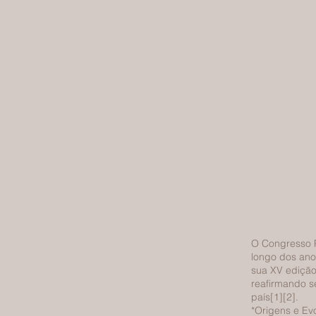
O Congresso P
longo dos ano
sua XV edição
reafirmando se
país[1][2].
*Origens e Ev