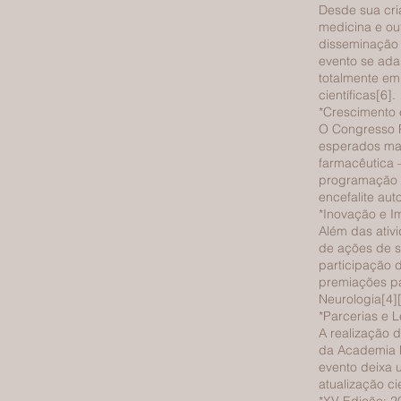
Desde sua cri
medicina e ou
disseminação 
evento se ada
totalmente em
científicas[6].
*Crescimento 
O Congresso P
esperados mai
farmacêutica 
programação ci
encefalite aut
*Inovação e I
Além das ativi
de ações de sa
participação 
premiações pa
Neurologia[4][
*Parcerias e 
A realização 
da Academia B
evento deixa 
atualização ci