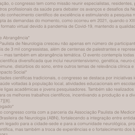
ação, o congresso tem como missão reunir especialistas, residentes
tros profissionais da saúde para debater os avanços e desafios da 
do conhecimento científico de excelência e estimulando a pesquisa n
pta às demandas do momento, como ocorreu em 2021, quando o XIII 
 formato virtual devido à pandemia de Covid-19, mantendo a qualida
e Abrangência*
aulista de Neurologia cresceu não apenas em número de participan
s de 3 mil congressistas, além de centenas de palestrantes e represe
— mas também em abrangência temática. O evento contempla todas 
entífica diversificada que inclui neurointensivismo, genética, neuro-o
oimune, distúrbios do sono, entre outros temas de relevância clínica e c
mpacto Social*
dades científicas tradicionais, o congresso se destaca por iniciativ
úde voltadas à população local, atividades educacionais em escolas e
de ligas acadêmicas e jovens pesquisadores. Também são realizados
ra os melhores trabalhos científicos, incentivando a produção e a d
7][8].
Legado*
do congresso conta com a parceria da Associação Paulista de Medicina
rasileira de Neurologia (ABN), fortalecendo a integração entre entid
um legado para a cidade-sede e para a comunidade neurológica, p
entífica, mas também a troca de experiências e o fortalecimento dos la