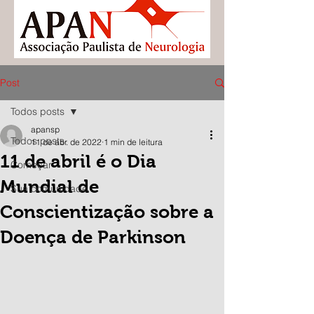
Post
Todos posts
apansp
Todos posts
11 de abr. de 2022
1 min de leitura
11 de abril é o Dia
Começar
Mundial de
Sua comunidade
Conscientização sobre a
Doença de Parkinson