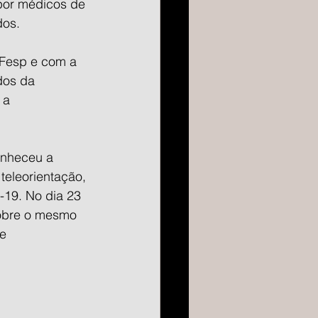
 por médicos de 
dos.
 Fesp e com a 
dos da 
 a 
onheceu a 
teleorientação, 
-19. No dia 23 
obre o mesmo 
e 