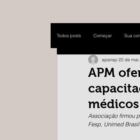
Todos posts
Começar
Sua co
apansp
22 de mai
APM ofer
capacit
médicos
Associação firmou p
Fesp, Unimed Brasil