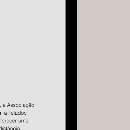
, a Associação 
m a Teladoc 
ferecer uma 
istância 