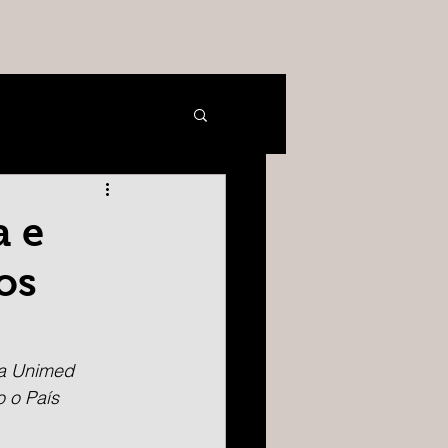
a e
os
 a Unimed 
o o País