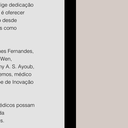
xige dedicação 
é oferecer 
o desde 
as como 
mes Fernandes, 
 Wen, 
y A. S. Ayoub, 
Lemos, médico 
pe de Inovação 
médicos possam 
da 
s.