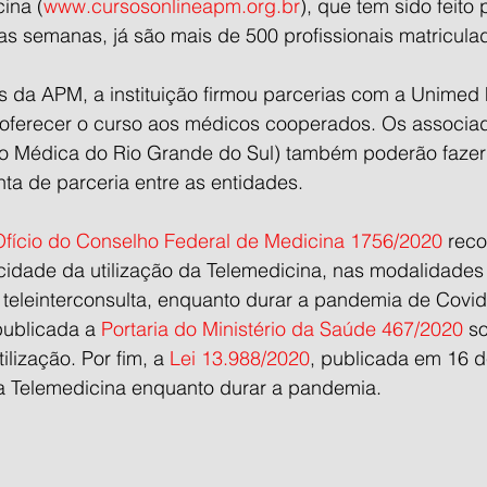
ina (
www.cursosonlineapm.org.br
), que tem sido feito
as semanas, já são mais de 500 profissionais matricula
 da APM, a instituição firmou parcerias com a Unimed
 oferecer o curso aos médicos cooperados. Os associa
 Médica do Rio Grande do Sul) também poderão fazer
ta de parceria entre as entidades.
Ofício do Conselho Federal de Medicina 1756/2020
 rec
icidade da utilização da Telemedicina, nas modalidades 
 teleinterconsulta, enquanto durar a pandemia de Covid
ublicada a 
Portaria do Ministério da Saúde 467/2020
 s
lização. Por fim, a 
Lei 13.988/2020
, publicada em 16 d
 a Telemedicina enquanto durar a pandemia.