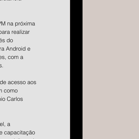
PM na próxima 
ara realizar 
és do 
ra Android e 
les, com a 
s.
 de acesso aos 
im como 
io Carlos 
l, a 
de capacitação 