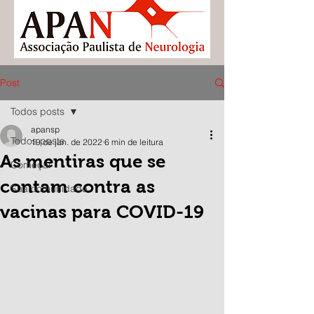
Post
Todos posts
apansp
Todos posts
19 de jan. de 2022
6 min de leitura
As mentiras que se
Começar
contam contra as
Sua comunidade
vacinas para COVID-19