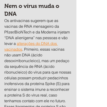
Nem o vírus muda o 
DNA
Os antivacinas sugerem que as 
vacinas de RNA mensageiro da 
Pfizer/BioNTech e da Moderna injetam 
“DNA alienígena” nas pessoas e vão 
levar a 
alterações do DNA dos 
vacinados
. Primeiro, essas vacinas 
não usam DNA (ácido 
desoxirribonucleico), mas um pedaço 
da sequência de RNA (ácido 
ribonucleico) do vírus para que nossas 
células possam produzir pedacinhos 
inofensivos da proteína Spike (S) para 
ensinar o sistema imune a reconhecer 
a proteína S do vírus real, caso 
tenhamos contato com ele no futuro. 
Esses fragmentos de proteína S são 