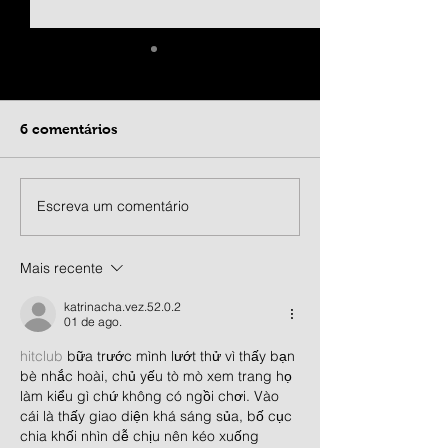
6 comentários
Escreva um comentário
SAVE THE DATE | CPN
Cupom relâmp
2027
OFF no ABN Su
Mais recente
katrinacha.vez.52.0.2
01 de ago.
hitclub
 bữa trước mình lướt thử vì thấy bạn 
bè nhắc hoài, chủ yếu tò mò xem trang họ 
làm kiểu gì chứ không có ngồi chơi. Vào 
cái là thấy giao diện khá sáng sủa, bố cục 
chia khối nhìn dễ chịu nên kéo xuống 