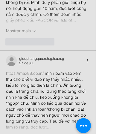
không bị rối. Mình để ý phần giới thiệu họ 
nói hoạt động gần 10 năm, đọc lướt cũng 
nắm được ý chính. Có thêm đoạn nhắc 
giấy phép kiểu PAGCOR với Isle of…
Mostrar mais
Curtir
Responder
giecphangqua.n.h.g.h.u.n.g
27 de jul.
https://max88.co.in/
 mình bấm vào xem 
thử cho biết vì dạo này thấy nhắc nhiều, 
kiểu tò mò giao diện là chính. Ấn tượng 
đầu là trang chia nội dung theo từng khối 
nhìn khá dễ chịu, kéo xuống không bị 
“ngợp” chữ. Mình có liếc qua đoạn nói về 
cách vào link an toàn/không bị chặn, đặt 
ngay chỗ dễ thấy nên người mới chắc đỡ 
lúng túng vụ truy cập. Tiêu đề với heading 
làm rõ ràng, đọc lướt…