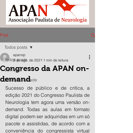
Post
Todos posts
apansp
Todos posts
2 de ago. de 2021
1 min de leitura
Congresso da APAN on-
Começar
demand
Sua comunidade
Sucesso de público e de crítica, a 
edição 2021 do Congresso Paulista de 
Neurologia tem agora uma versão on-
demand. Todas as aulas em formato 
digital podem ser adquiridas em um só 
pacote e assistidas, de acordo com a 
conveniência do congressista virtual 