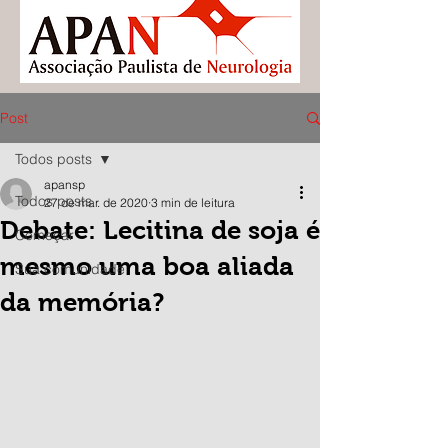
Post
Todos posts
apansp
Todos posts
27 de mar. de 2020
3 min de leitura
Debate: Lecitina de soja é
Começar
mesmo uma boa aliada
Sua comunidade
da memória?