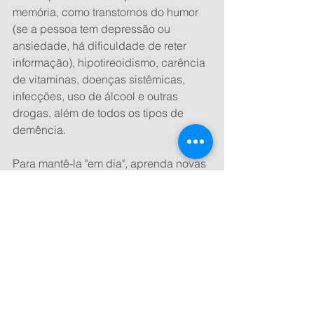
memória, como transtornos do humor 
(se a pessoa tem depressão ou 
ansiedade, há dificuldade de reter 
informação), hipotireoidismo, carência 
de vitaminas, doenças sistêmicas, 
infecções, uso de álcool e outras 
drogas, além de todos os tipos de 
demência.
Para mantê-la "em dia", aprenda novas 
atividades. "Ter uma boa vida social e 
realizar atividade física são ótimas 
formas de estimular nossa cognição e 
manter uma boa memória por muitos 
anos", diz o neurologista.
E quando é hora de acender o alerta? 
Esquecimentos; não conseguir realizar 