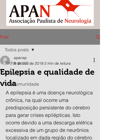
Post
Todos posts
apansp
Todos posts
8 de out. de 2018
2 min de leitura
Epilepsia e qualidade de
Começar
vida
Sua comunidade
A epilepsia é uma doença neurológica 
crônica, na qual ocorre uma 
predisposição persistente do cérebro 
para gerar crises epilépticas. Isto 
ocorre devido a uma descarga elétrica 
excessiva de um grupo de neurônios 
localizado em dada região do cérebro.