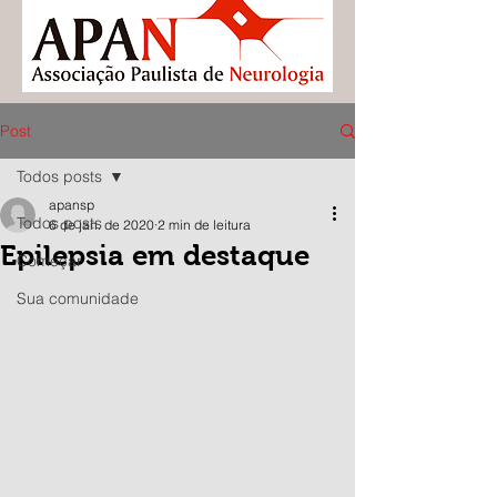
Post
Todos posts
apansp
Todos posts
6 de jan. de 2020
2 min de leitura
Epilepsia em destaque
Começar
Sua comunidade