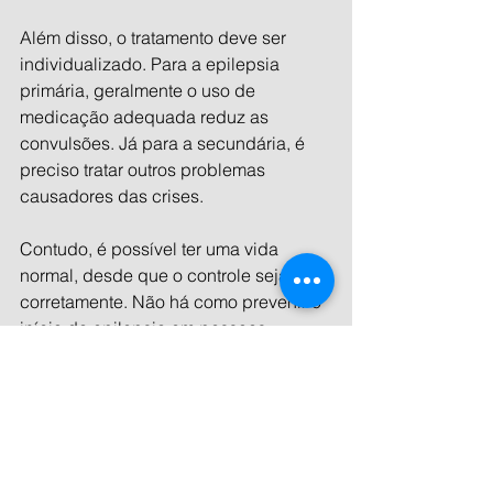
Além disso, o tratamento deve ser 
individualizado. Para a epilepsia 
primária, geralmente o uso de 
medicação adequada reduz as 
convulsões. Já para a secundária, é 
preciso tratar outros problemas 
causadores das crises.
Contudo, é possível ter uma vida 
normal, desde que o controle seja feito 
corretamente. Não há como prevenir o 
início da epilepsia em pessoas 
saudáveis, qualquer um pode estar 
sujeito. Para aqueles diagnosticados, 
existem fatores desencadeantes de 
crise, como o foto-estímulo (luzes 
estroboscópicas de algumas casas 
noturnas), privação de sono ou 