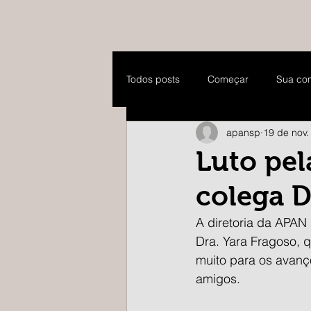
Todos posts
Começar
Sua co
apansp
19 de nov.
Luto pel
colega D
A diretoria da APAN
Dra. Yara Fragoso, q
muito para os avanço
amigos.