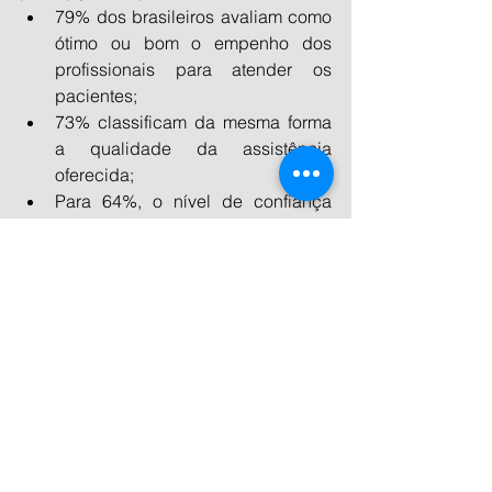
79% dos brasileiros avaliam como 
ótimo ou bom o empenho dos 
profissionais para atender os 
pacientes;
73% classificam da mesma forma 
a qualidade da assistência 
oferecida;
Para 64%, o nível de confiança 
depositada no trabalho realizado 
durante a pandemia é alto;
49% dos brasileiros acreditam que 
o trabalho do médico não tem 
recebido a valorização merecida;
Já 65% avaliam com esses 
mesmos conceitos as condições 
de trabalho oferecidas aos 
médicos, ou seja, entendem que o 
trabalho desses profissionais tem 
sido prejudicado por falta de 