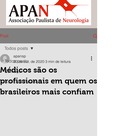
Post
Todos posts
apansp
Todos posts
20 de out. de 2020
3 min de leitura
Médicos são os
Começar
profissionais em quem os
Sua comunidade
brasileiros mais confiam