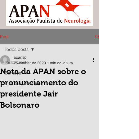
Post
Todos posts
apansp
Todos posts
25 de mar. de 2020
1 min de leitura
Nota da APAN sobre o
Começar
pronunciamento do
Sua comunidade
presidente Jair
Bolsonaro