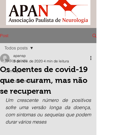
Post
Todos posts
apansp
Todos posts
3 de nov. de 2020
4 min de leitura
Os doentes de covid-19
Começar
que se curam, mas não
Sua comunidade
se recuperam
Um crescente número de positivos 
sofre uma versão longa da doença, 
com sintomas ou sequelas que podem 
durar vários meses