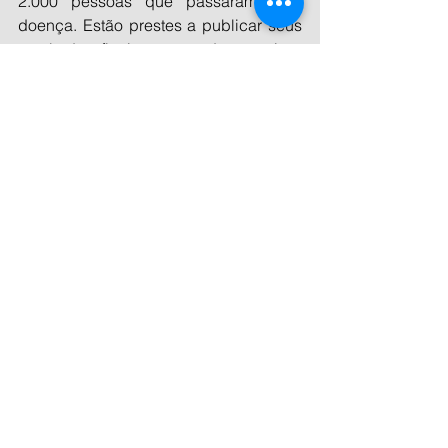
2.000 pessoas que passaram pela 
doença. Estão prestes a publicar seus 
resultados finais, mas pode antecipar 
que o número de casos da versão 
longa “está mais perto de 20% que de 
10%”.
Este trabalho permitiu a Rodríguez 
Ledo distinguir dois grupos bem 
diferenciados. Em um, o dos pacientes 
graves, a maioria tinha idade avançada 
e patologias prévias. As sequelas vêm 
deste quadro. “Mas aqui estamos 
falando de gente jovem (idade média 
de 44 anos), sem problemas prévios, 
que não teve que ser hospitalizada e 
em sua maioria (79%) é mulher. São 
pessoas com o PCR negativo, mas 
com os mesmos sintomas de quando 