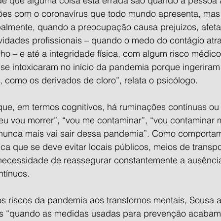
 de que alguma coisa está errada são quando a pessoa 
s com o coronavírus que todo mundo apresenta, mas 
palmente, quando a preocupação causa prejuízos, afet
ividades profissionais – quando o medo do contágio atr
ho – e até a integridade física, com algum risco médico
se intoxicaram no início da pandemia porque ingeriram 
 como os derivados de cloro”, relata o psicólogo. 
que, em termos cognitivos, há ruminações contínuas o
eu vou morrer”, “vou me contaminar”, “vou contaminar m
 nunca mais vai sair dessa pandemia”. Como comporta
ca que se deve evitar locais públicos, meios de transpo
necessidade de reassegurar constantemente a ausênci
ntínuos.
s riscos da pandemia aos transtornos mentais, Sousa a
tas “quando as medidas usadas para prevenção acabam