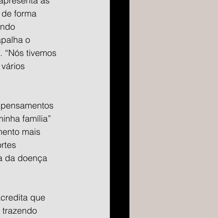
apresenta as 
de forma 
ando 
apalha o 
. “Nós tivemos 
vários 
u pensamentos 
inha família” 
mento mais 
rtes 
a da doença 
credita que 
 trazendo 