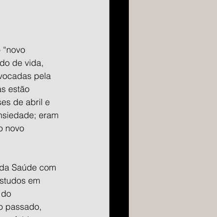
 “novo 
do de vida, 
vocadas pela 
s estão 
es de abril e 
ansiedade; eram 
o novo 
o da Saúde com 
estudos em 
 do 
o passado, 