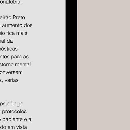
onafobia.
irão Preto 
m aumento dos 
o fica mais 
al da 
nósticas 
ntes para as 
storno mental 
 conversem 
 várias 
psicólogo 
 protocolos 
 paciente e a 
do em vista 