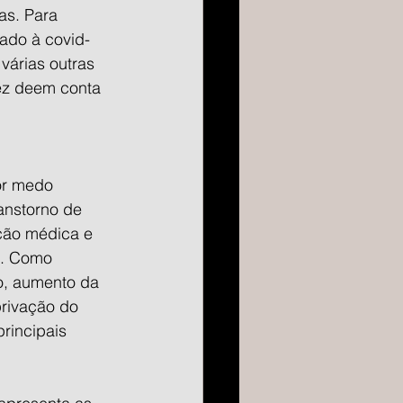
as. Para 
nado à covid-
várias outras 
ez deem conta 
or medo 
anstorno de 
ção médica e 
s. Como 
o, aumento da 
rivação do 
rincipais 