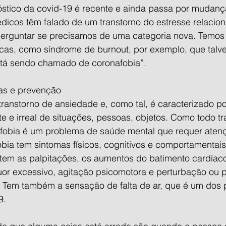
óstico da covid-19 é recente e ainda passa por mudanç
édicos têm falado de um transtorno do estresse relacio
perguntar se precisamos de uma categoria nova. Temos 
icas, como síndrome de burnout, por exemplo, que talv
tá sendo chamado de coronafobia”.
as e prevenção
transtorno de ansiedade e, como tal, é caracterizado p
te e irreal de situações, pessoas, objetos. Como todo tr
fobia é um problema de saúde mental que requer aten
obia tem sintomas físicos, cognitivos e comportamentai
istem as palpitações, os aumentos do batimento cardíac
uor excessivo, agitação psicomotora e perturbação ou p
. Tem também a sensação de falta de ar, que é um dos p
9.