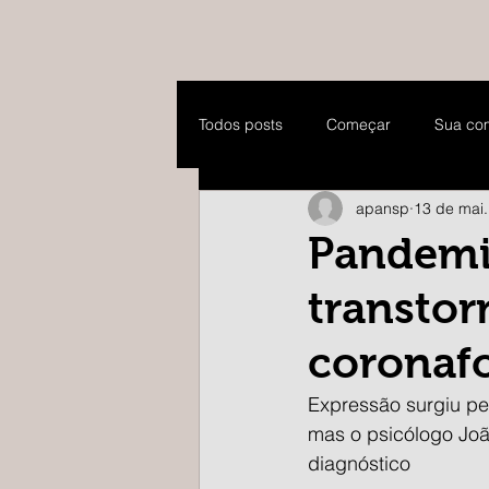
Todos posts
Começar
Sua co
apansp
13 de mai
Pandemi
transtor
coronaf
Expressão surgiu pe
mas o psicólogo Joã
diagnóstico