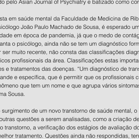
o pelo Asian Journal of Psychiatry e batizado como cor
sta em saúde mental da Faculdade de Medicina de Ribe
sicólogo João Paulo Machado de Sousa, é esperado u
edade em época de pandemia, já que o medo de contági
anta o psicólogo, ainda não se tem um diagnóstico form
 ser muito recente, não consta das classificações diag
icos profissionais da área. Classificações estas importa
es e tratamentos das doenças. “Um diagnóstico de tran
ande e específica, que é permitir que os profissionais
ômeno que tem um nome e que agrupa vários sintomas,
rma Sousa.
 surgimento de um novo transtorno de saúde mental, o 
outras questões a serem analisadas, como a criação de
o transtorno, a verificação dos estágios de avaliação do
lhor tratamento. Questões ainda não respondidas, ten