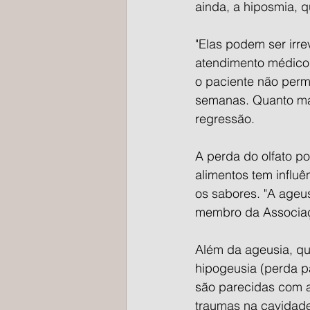
ainda, a hiposmia, q
"Elas podem ser irr
atendimento médico 
o paciente não per
semanas. Quanto mai
regressão.
A perda do olfato p
alimentos tem influ
os sabores. "A ageus
membro da Associaçã
Além da ageusia, que
hipogeusia (perda p
são parecidas com as
traumas na cavidade