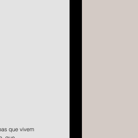
oas que vivem 
e, que 