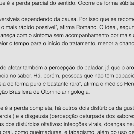
ue é a perda parcial do sentido. Ocorre de forma súbita
eversíveis dependendo da causa. Por isso que se recom
o mais rápido possível", afirma Romano. O ideal, segun
maneça com o sintoma sem acompanhamento por mais d
or o tempo para o início do tratamento, menor a chanc
ode afetar também a percepção do paladar, já que o ar
ência no sabor. Há, porém, pessoas que não têm capacid
ia de forma pura é bastante rara", afirma o médico Hen
o Brasileira de Otorrinolaringologia.
 é a perda completa, há outros dois distúrbios da gus
arcial) e a disgeusia (percepção deturpada dos sabore
 dos distúrbios olfativos: infecções virais, doenças ne
 oral, como queimaduras, e tabagismo, além do uso de