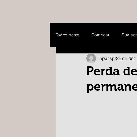
Todos posts
Começar
Sua co
apansp
29 de dez
Perda de
permane