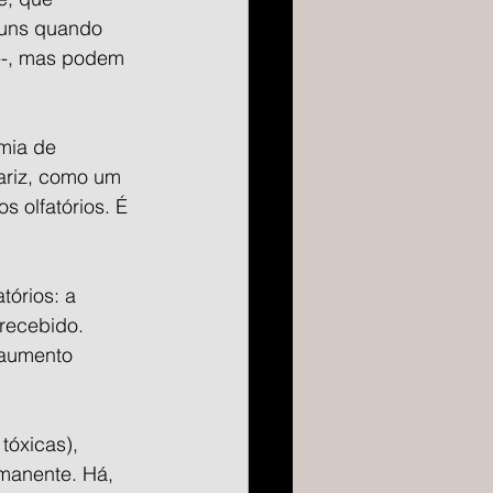
muns quando 
--, mas podem 
mia de 
ariz, como um 
 olfatórios. É 
órios: a 
recebido. 
 aumento 
tóxicas), 
manente. Há, 