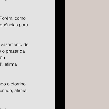
. Porém, como 
equências para 
 vazamento de 
 o prazer da 
são 
, afirma 
o o otorrino. 
entido, afirma 