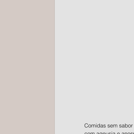
Comidas sem sabor 
com ageusia e anosm