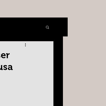
ser
usa