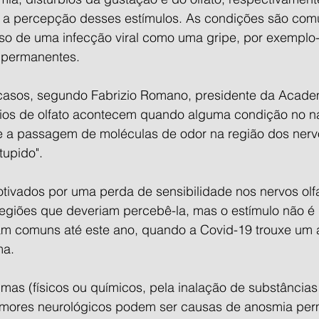
 a percepção desses estímulos. As condições são co
o de uma infecção viral como uma gripe, por exemplo
, permanentes.
casos, segundo Fabrizio Romano, presidente da Acade
rbios de olfato acontecem quando alguma condição no n
e a passagem de moléculas de odor na região dos nervos
tupido".
ivados por uma perda de sensibilidade nos nervos olfat
egiões que deveriam percebê-la, mas o estímulo não é 
am comuns até este ano, quando a Covid-19 trouxe um
ma.
aumas (físicos ou químicos, pela inalação de substâncias 
umores neurológicos podem ser causas de anosmia per