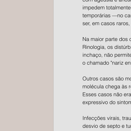
impedem totalmente
temporárias —no cas
ser, em casos raros
Na maior parte dos 
Rinologia, os distú
inchaço, não permit
o chamado "nariz en
Outros casos são mot
molécula chega às r
Esses casos não er
expressivo do sinto
Infecções virais, tr
desvio de septo e t