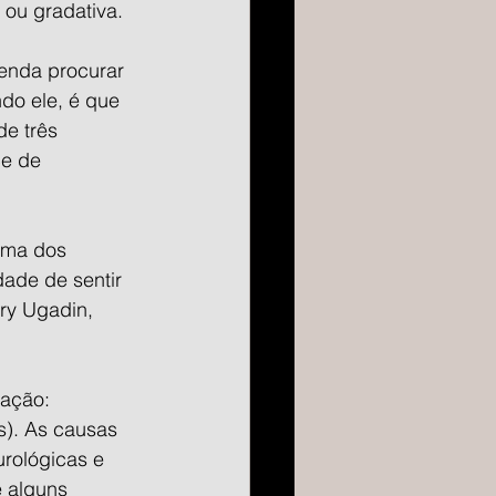
 ou gradativa.
enda procurar 
do ele, é que 
e três 
e de 
oma dos 
ade de sentir 
ry Ugadin, 
tação: 
s). As causas 
urológicas e 
 alguns 