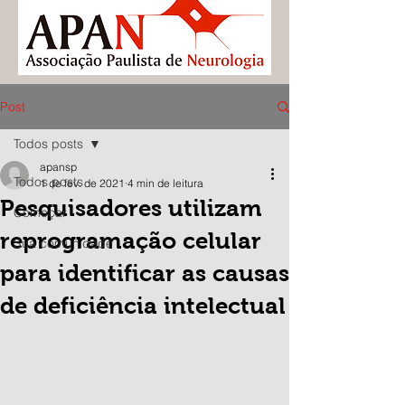
Post
Todos posts
apansp
Todos posts
1 de fev. de 2021
4 min de leitura
Pesquisadores utilizam
Começar
reprogramação celular
Sua comunidade
para identificar as causas
de deficiência intelectual