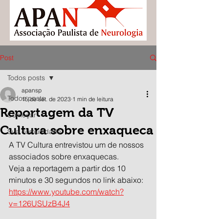
Post
Todos posts
apansp
Todos posts
15 de set. de 2023
1 min de leitura
Reportagem da TV
Começar
Cultura sobre enxaqueca
Sua comunidade
A TV Cultura entrevistou um de nossos 
associados sobre enxaquecas.
Veja a reportagem a partir dos 10 
minutos e 30 segundos no link abaixo:
https://www.youtube.com/watch?
v=126USUzB4J4