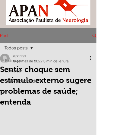
Post
Todos posts
apansp
Todos posts
9 de mar. de 2022
3 min de leitura
Sentir choque sem
Começar
estímulo externo sugere
Sua comunidade
problemas de saúde;
entenda