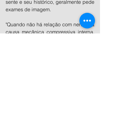
sente e seu histórico, geralmente pede 
exames de imagem.
"Quando não há relação com nenhuma 
causa mecânica compressiva interna, 
deve sempre ser investigada alguma 
doença neurológica" ressalta Nelson 
Astur, ortopedista e cirurgião de coluna 
do Hospital Albert Einstein e do 
Instituto Cohen (SP). 
Não tendo, verificam-se mais causas. O 
diagnóstico é sempre de exclusão.
No que compete a tratamentos, para 
dor aguda são receitados analgésicos 
e, às vezes, corticoides, enquanto para 
casos crônicos, antidepressivos 
tricíclicos, anticonvulsivantes, assim 